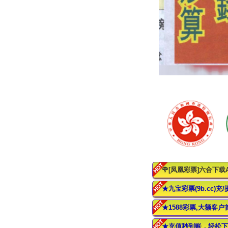
🌹[凤凰彩票]六合下载
★九宝彩票(9b.cc)充/
★1588彩票,大额客
★充值秒到账，轻松下