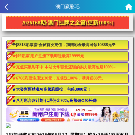
澳门赢彩吧
2026168期:澳门挂牌之全篇[更新100%]
🌹[8818彩票]新会员首次充值，加赠彩金最高可领10888元🌹
★[49彩票]用户注册下载即送最高19999元
★充值买澳彩不中,本站比华强北还强的实力最高包赔100%~
★6768彩票注册送30元，充值送100%，满月送88元。
★大發彩票精准AI高频彩跟投，包赔3000元！
★八万彩合营计划-代理佣金70%,高额佣金轻松赚