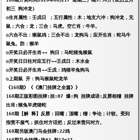
168期开奖时间2026年06月17 星期三）晚9:30开(农历五月
初三 狗冲龙)

◎生肖属性：壬戌日 ；五行属性：木；地支六冲：狗冲龙，无
鼠；六合：龙；三合：马虎。空亡肖：牛羊。

◎六合不出：猴鼠鸡；三合不出：龙狗马；应开生肖：蛇马牛
鼠兔。防：猴羊

◎开奖日必开生肖→→ 狗日：马蛇猪兔猴鼠

◎开奖日日柱对应五行→→壬戌日：木水金

◎开奖日必开生肖→→壬戌：鸡猪羊兔狗马

◎上期鼠 开：狗马猴鼠蛇龙羊

《168期》《《澳门挂牌之全篇》》

168期正版彩图挂牌:挂:07 爆:狗 挂牌成语:反唇相稽 挂牌
出肖:猴兔羊虎猪蛇

168期【解 释】反唇：回嘴；顶嘴；稽：争论；计较。受到
指责不服气；抓住对方话把；反过来责问对方。

168期另版澳门马会挂牌:22鸡
