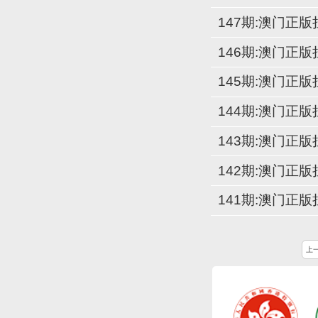
147期:澳门正版
146期:澳门正版
145期:澳门正版
144期:澳门正版
143期:澳门正版
142期:澳门正版
141期:澳门正版
上