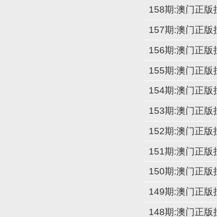
158期:澳门正版
157期:澳门正版
156期:澳门正版
155期:澳门正版
154期:澳门正版
153期:澳门正版
152期:澳门正版
151期:澳门正版
150期:澳门正版
149期:澳门正版
148期:澳门正版