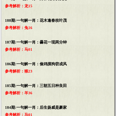
参考解析：龙15
188期:一句解一肖：花木逢春枝叶茂
参考解析：兔16
187期:一句解一肖：曇花一现两分钟
参考解析：马01
186期:一句解一肖：偷鸡摸狗窃成风
参考解析：猴23
185期:一句解一肖：三朝五日种良田
参考解析：羊36
184期:一句解一肖：后生扬威是豪家
参考解析：马01