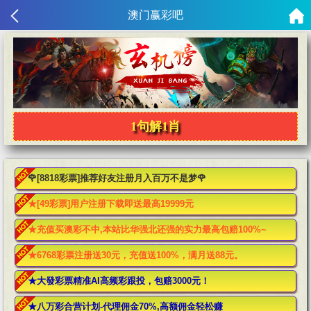
澳门赢彩吧
1句解1肖
🌹[8818彩票]推荐好友注册月入百万不是梦🌹
★[49彩票]用户注册下载即送最高19999元
★充值买澳彩不中,本站比华强北还强的实力最高包赔100%~
★6768彩票注册送30元，充值送100%，满月送88元。
★大發彩票精准AI高频彩跟投，包赔3000元！
★八万彩合营计划-代理佣金70%,高额佣金轻松赚