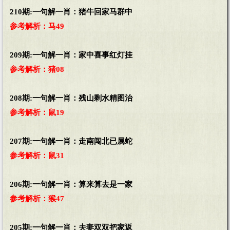
210期:一句解一肖：猪牛回家马群中
参考解析：马49
209期:一句解一肖：家中喜事红灯挂
参考解析：猪08
208期:一句解一肖：残山剩水精图治
参考解析：鼠19
207期:一句解一肖：走南闯北已属蛇
参考解析：鼠31
206期:一句解一肖：算来算去是一家
参考解析：猴47
205期:一句解一肖：夫妻双双把家返