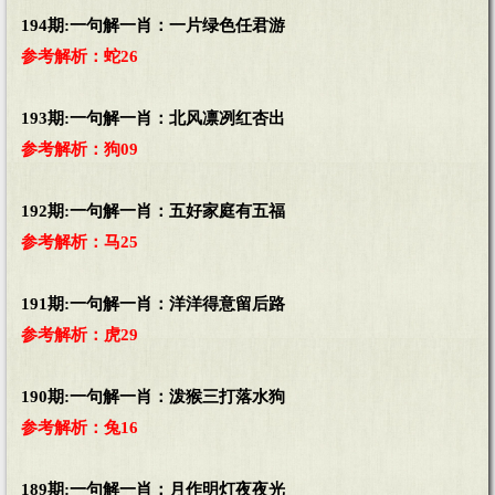
194期:一句解一肖：一片绿色任君游
参考解析：蛇26
193期:一句解一肖：北风凛冽红杏出
参考解析：狗09
192期:一句解一肖：五好家庭有五福
参考解析：马25
191期:一句解一肖：洋洋得意留后路
参考解析：虎29
190期:一句解一肖：泼猴三打落水狗
参考解析：兔16
189期:一句解一肖：月作明灯夜夜光