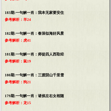
183期:一句解一肖：我本无家要安住
参考解析：羊24
182期:一句解一肖：春深似海好风景
参考解析：虎41
181期:一句解一肖：师徒四人西取经
参考解析：鼠19
180期:一句解一肖：三渡阴山千里雪
参考解析：狗21
179期:一句解一肖：诸侯左右女相随
参考解析：龙15