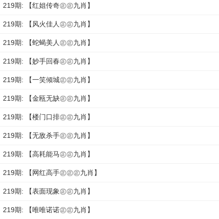
219期: 【红姐传奇㊣㊣九肖】
219期: 【风火佳人㊣㊣九肖】
219期: 【蛇蝎美人㊣㊣九肖】
219期: 【妙手回春㊣㊣九肖】
219期: 【一笑倾城㊣㊣九肖】
219期: 【金瓯无缺㊣㊣九肖】
219期: 【楼门口排㊣㊣九肖】
219期: 【无敌杀手㊣㊣九肖】
219期: 【高耗能马㊣㊣九肖】
219期: 【网红高手㊣㊣㊣九肖】
219期: 【表面现象㊣㊣九肖】
219期: 【唯唯诺诺㊣㊣九肖】