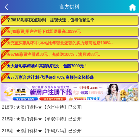
官方供料
🌹[8818彩票]充值秒到，提现快速，值得信赖注🌹
★[49彩票]用户注册下载即送最高19999元
★充值买澳彩不中,本站比华强北还强的实力最高包赔100%~
★6768彩票注册送30元，充值送100%，满月送88元。
★大發彩票精准AI高频彩跟投，包赔3000元！
★八万彩合营计划-代理佣金70%,高额佣金轻松赚
218期: ★澳门资料★【六肖中特】已公开!
218期: ★澳门资料★【单双中特】已公开!
218期: ★澳门资料★【平码八码】已公开!